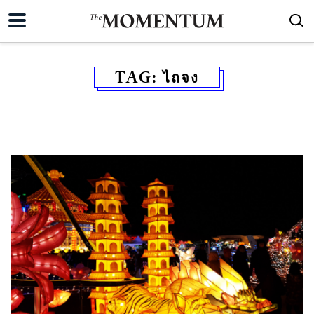
TAG:
ไถจง