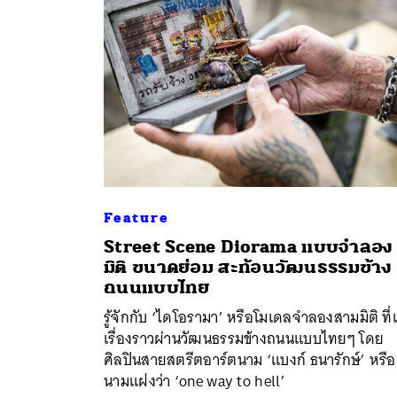
Feature
Street Scene Diorama แบบจำลอง
มิติ ขนาดย่อม สะท้อนวัฒนธรรมข้าง
ค้
ถนนแบบไทย
รู้จักกับ ‘ไดโอรามา’ หรือโมเดลจำลองสามมิติ ที่เ
เรื่องราวผ่านวัฒนธรรมข้างถนนแบบไทยๆ โดย
ศิลปินสายสตรีตอาร์ตนาม ‘แบงก์ ธนารักษ์’ หรือ
นามแฝงว่า ‘one way to hell’