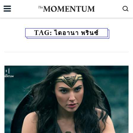
TAG:
ไดอานา พรินซ์