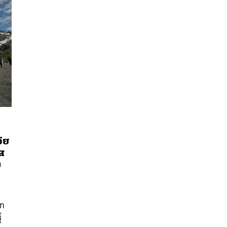
ีย
ส
นหา
ม
SHARE
TWEET
LINE
EMAIL
นก
์