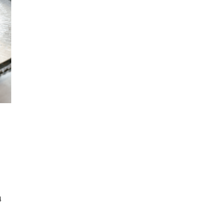
นหา
SHARE
TWEET
LINE
EMAIL
ง
น