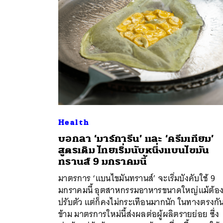
Health
บอกลา ‘มาร์การีน’ และ ‘ครีมเทียม’
สูตรเดิม ไทยเริ่มนับหนึ่งแบนไขมัน
ทรานส์ 9 มกราคมนี้
ค้
มาตรการ ‘แบนไขมันทรานส์’ จะเริ่มบังคับใช้ 9
มกราคมนี้ อุตสาหกรรมอาหารขนาดใหญ่แม้ต้อ
ปรับตัว แต่ก็คงไม่กระเทือนมากนัก ในทางตรงกั
ข้าม มาตรการใหม่นี้ส่งผลต่อผู้ผลิตรายย่อย ซึ่ง