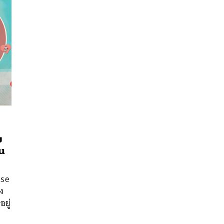
ง
น
นหา
SHARE
TWEET
LINE
EMAIL
lse
ง
ยู่