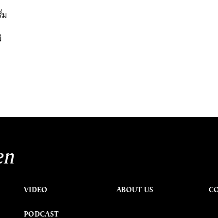
ิ่ม
่
en
VIDEO
ABOUT US
C
PODCAST