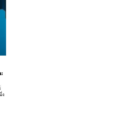
า:
์
นหา
ึ่ง
SHARE
TWEET
LINE
EMAIL