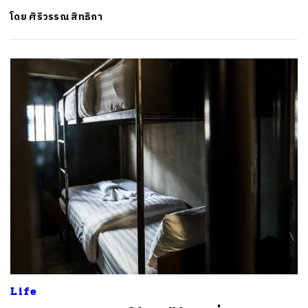
โดย
ศิริวรรณ สิทธิกา
Life