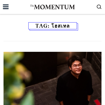
TAG:
โฮสเทล