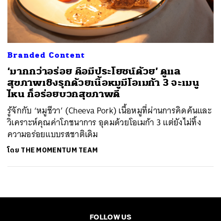
ค้นหา
SHARE
TWEET
LINE
EMAIL
Branded Content
‘มากกว่าอร่อย คือมีประโยชน์ด้วย’ ดูแล
สุขภาพเชิงรุกด้วยเนื้อหมูมีโอเมก้า 3 จะเมนู
ไหน ก็อร่อยบวกสุขภาพดี
รู้จักกับ ‘หมูชีวา’ (Cheeva Pork) เนื้อหมูที่ผ่านการคิดค้นและ
วิเคราะห์คุณค่าโภชนาการ อุดมด้วยโอเมก้า 3 แต่ยังไม่ทิ้ง
ความอร่อยแบบรสชาติเดิม
โดย
THE MOMENTUM TEAM
FOLLOW US