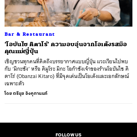
ค้นหา
SHARE
TWEET
LINE
EMAIL
Bar & Restaurant
‘โอบันไซ คิตาโร่’ ความอบอุ่นจากโอเด้งรสมือ
คุณแม่ญี่ปุ่น
เชิญชวนทุกคนที่คิดถึงบรรยากาศแบบญี่ปุ่น แวะเวียนไปพบ
กับ ‘มิกะซัง’ หรือ คิมูโระ มิกะ โอก้าซังเจ้าของร้านโอบันไซ คิ
ตาโร่ (Obanzai Kitaro) ที่มีจุดเด่นเป็นโอเด้งและเอกลักษณ์
เฉพาะตัว
โดย
ตรีนุช อิงคุทานนท์
FOLLOW US