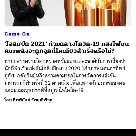
ค้นหา
SHARE
TWEET
LINE
EMAIL
Game On
‘โอลิมปิก 2021’ ท่ามกลางโควิด-19 แสงไฟบน
คบเพลิงจะถูกจุดที่โตเกียวสำเร็จหรือไม่?
ท่ามกลางความวิตกหวาดหวั่นของแต่ละชาติกับการเสี่ยงนำ
นักกีฬาเข้าแข่งขันโอลิมปิกเกม 2020 ‘เจ้าภาพแดนอาทิตย์
อุทัย’ กลับยืนยันถึงความสามารถในการจัดการแข่งขัน
มหกรรมกีฬาครั้งที่ 32 ตามเดิม เพื่อแสดงศักยภาพของตน
และมวลมนุษยชาติที่อยู่เหนือโควิด-19
โดย
กิตตินันท์ วัฒนธิติกุล