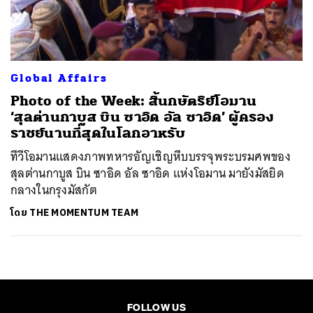
ค้นหา
SHARE
TWEET
LINE
EMAIL
Global Affairs
Photo of the Week: สิ้นกษัตริย์โอมาน
‘สุลต่านกาบูส บิน ซาอิด อัล ซาอิด’ ผู้ครอง
ราชย์นานที่สุดในโลกอาหรับ
ทีวีโอมานแสดงภาพทหารอัญเชิญหีบบรรจุพระบรมศพของ
สุลต่านกาบูส บิน ซาอิด อัล ซาอิด แห่งโอมาน มายังมัสยิด
กลางในกรุงมัสกัต
โดย
THE MOMENTUM TEAM
FOLLOW US