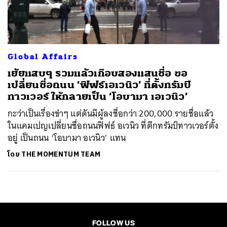
ค้นหา
SHARE
TWEET
LINE
EMAIL
Global Affairs
เย้ยแสบๆ รวมแล้วเกือบสองแสนชื่อ ขอ
เปลี่ยนชื่อถนน ‘ฟิฟธ์เอเวนิว’ ที่ตั้งทรัมป์
ทาวเวอร์ ให้กลายเป็น ‘โอบามา เอเวนิว’
กะว่าเป็นเรื่องขำๆ แต่ดันมีผู้ลงชื่อกว่า 200,000 รายชื่อแล้ว
ในแคมเปญเปลี่ยนชื่อถนนฟิฟธ์ อเวนิว ที่ตึกทรัมป์ทาวเวอร์ตั้ง
อยู่ เป็นถนน ‘โอบามา อเวนิว’ แทน
โดย
THE MOMENTUM TEAM
FOLLOW US