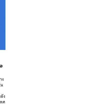
่อ
่าง
นหา
ใน
SHARE
TWEET
LINE
EMAIL
หลัง
เทศ