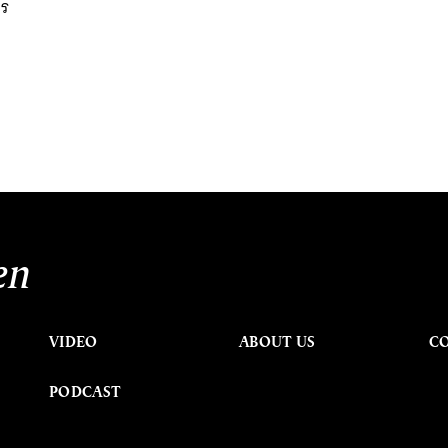
าร
en
VIDEO
ABOUT US
C
PODCAST