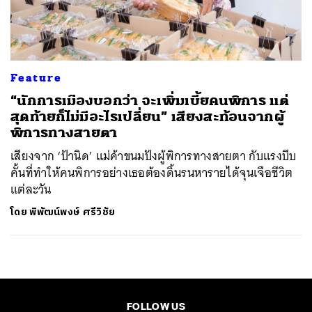
ค้นหา
SHARE
TWEET
LINE
EMAIL
Feature
“นักการเมืองบอกว่า จะเพิ่มเบี้ยคนพิการ แต่
สุดท้ายก็ไม่มีอะไรเปลี่ยน” เสียงสะท้อนจากผู้
พิการทางสายตา
เสียงจาก ‘ป้านิด’ แม่ค้าขนมปังผู้พิการทางสายตา กับแรงบีบ
คั้นที่ทำให้คนพิการอย่างเธอต้องดิ้นรนหารายได้จุนเจือชีวิต
แต่ละวัน
โดย
พิพัฒน์พงษ์ ศรีวิชัย
FOLLOW US