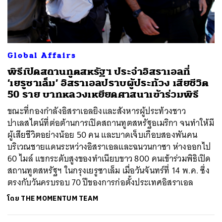
ค้นหา
Global Affairs
SHARE
TWEET
LINE
EMAIL
พิธีเปิดสถานทูตสหรัฐฯ ประจำอิสราเอลที่
‘เยรูซาเล็ม’ อิสราเอลปราบผู้ประท้วง เสียชีวิต
50 ราย บาทหลวงเหยียดศาสนาเข้าร่วมพิธี
ขณะที่กองกำลังอิสราเอลยิงและสังหารผู้ประท้วงชาว
ปาเลสไตน์ที่ต่อต้านการเปิดสถานทูตสหรัฐอเมริกา จนทำให้มี
ผู้เสียชีวิตอย่างน้อย 50 คน และบาดเจ็บเกือบสองพันคน
บริเวณชายแดนระหว่างอิสราเอลและฉนวนกาซา ห่างออกไป
60 ไมล์ แขกระดับสูงของทำเนียบขาว 800 คนเข้าร่วมพิธิเปิด
สถานทูตสหรัฐฯ ในกรุงเยรูซาเล็ม เมื่อวันจันทร์ที่ 14 พ.ค. ซึ่ง
ตรงกับวันครบรอบ 70 ปีของการก่อตั้งประเทศอิสราเอล
โดย
THE MOMENTUM TEAM