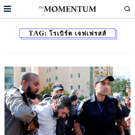
TAG:
โรเบิร์ต เจฟเฟรสส์