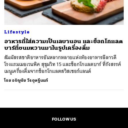
ค้นหา
SHARE
TWEET
LINE
EMAIL
Lifestyle
อาหารที่ใส่ความเป็นเลบานอน และช็อกโกแลต
บาร์ที่ขนมหวานมาในรูปเครื่องดื่ม
สัมผัสรสชาติอาหารอันหลากหลายแห่งห้องอาหารลีลาวดี
โรงแรมเมอเวนพิค สุขุมวิท 15 และช็อกโกแลตบาร์ ที่รังสรรค์
เมนูเครื่องดื่มจากช็อกโกแลตสวิสเซอร์แลนด์
โดย
อริญชัย วีรดุษฎีนนท์
FOLLOW US