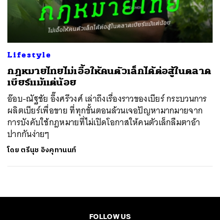
ค้นหา
SHARE
TWEET
LINE
EMAIL
Lifestyle
กฎหมายไทยไม่เอื้อให้คนตัวเล็กได้ต่อสู้ในตลาด
เบียร์แม้แต่น้อย
อ๊อบ-ณัฐชัย อึ๊งศรีวงศ์ เล่าถึงเรื่องราวของเบียร์ กระบวนการ
ผลิตเบียร์เพื่อขาย ที่ทุกขั้นตอนล้วนเจอปัญหามากมายจาก
การบังคับใช้กฎหมายที่ไม่เปิดโอกาสให้คนตัวเล็กลืมตาอ้า
ปากกันง่ายๆ
โดย
ตรีนุช อิงคุทานนท์
FOLLOW US