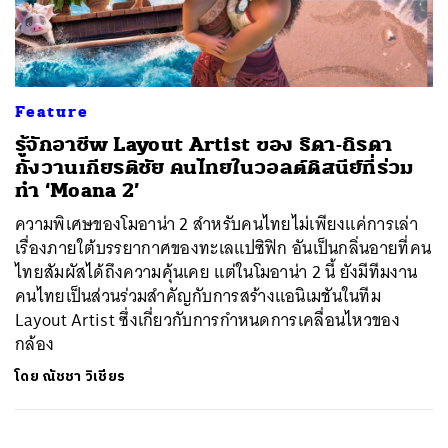
ค้นหา
Feature
SHARE
TWEET
LINE
EMAIL
รู้จักอาชีพ Layout Artist ของ ธิดา-ถิรดา
กังวานเกียรติชัย คนไทยในวอลต์ดิสนีย์ที่ร่วม
ทำ ‘Moana 2’
ความพิเศษของโมอาน่า 2 สำหรับคนไทยไม่เพียงแค่การเล่า
เรื่องภายใต้บรรยากาศของทะเลแปซิฟิก อันเป็นกลิ่นอายที่คน
ไทยสัมผัสได้ถึงความคุ้นเคย แต่ในโมอาน่า 2 นี้ ยังมีทีมงาน
คนไทยเป็นส่วนร่วมสำคัญกับการสร้างแอนิเมชันในทีม
Layout Artist ซึ่งเกี่ยวกับการกำหนดการเคลื่อนไหวของ
กล้อง
โดย
ณัชชา วิเชียร