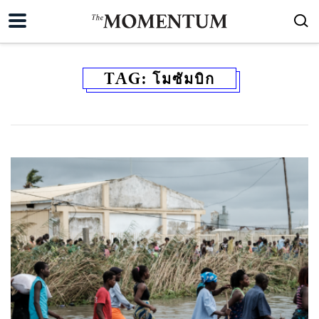
TAG:
โมซัมบิก