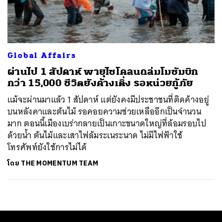
ค้นหา
SHARE
TWEET
LINE
EMAIL
Global Affairs
ผ่านไป 1 สัปดาห์ พายุไซโคลนถล่มโมซัมบิก
กว่า 15,000 ชีวิตยังค้างเติ่ง รอหน่วยกู้ภัย
แม้จะผ่านมาแล้ว 1 สัปดาห์ แต่ยังคงมีประชาชนที่ติดค้างอยู่
บนหลังคาและต้นไม้ รอคอยความช่วยเหลืออีกเป็นจำนวน
มาก ตอนนี้เมืองเบร่ากลายเป็นเกาะขนาดใหญ่ที่ล้อมรอบไป
ด้วยน้ำ ต้นไม้และเสาไฟล้มระเนระนาด ไม่มีไฟฟ้าใช้
โทรศัพท์ยังใช้การไม่ได้
โดย
THE MOMENTUM TEAM