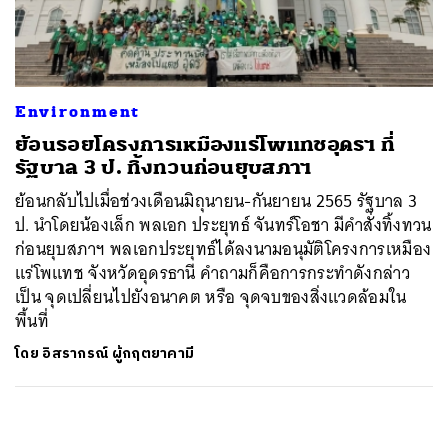
ค้นหา
SHARE
TWEET
LINE
EMAIL
Environment
ย้อนรอยโครงการเหมืองแร่โพแทชอุดรฯ ที่
รัฐบาล 3 ป. ทิ้งทวนก่อนยุบสภาฯ
ย้อนกลับไปเมื่อช่วงเดือนมิถุนายน-กันยายน 2565 รัฐบาล 3
ป. นำโดยน้องเล็ก พลเอก ประยุทธ์ จันทร์โอชา มีคำสั่งทิ้งทวน
ก่อนยุบสภาฯ พลเอกประยุทธ์ได้ลงนามอนุมัติโครงการเหมือง
แร่โพแทช จังหวัดอุดรธานี คำถามก็คือการกระทำดังกล่าว
เป็น จุดเปลี่ยนไปยังอนาคต หรือ จุดจบของสิ่งแวดล้อมใน
พื้นที่
โดย
อิสรากรณ์ ผู้กฤตยาคามี