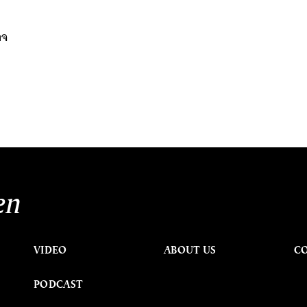
าจ
.
นหา
SHARE
TWEET
LINE
EMAIL
en
VIDEO
ABOUT US
C
PODCAST