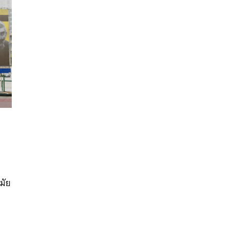
ย
นหา
SHARE
TWEET
LINE
EMAIL
มัย