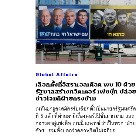
Global Affairs
เลือกตั้งที่อิสราเอลเดือด พบ IO ฝ่าย
รัฐบาลสร้างทวิตเตอร์-เฟซบุ๊ก ปล่อ
ค้
ข่าวโจมตีฝ่ายตรงข้าม
เนทันยาฮูลงสมัครรับเลือกตั้งเป็นนายกรัฐมนตรีส
ที่ 5 แล้ว ที่ผ่านมามีเรื่องคอร์รัปชั่นมากมาย และ
กล่าวหาคู่แข่งคือ เบนนี่ แกงทซ์ ว่าเป็นพวก ‘ฝ่าย
ซ้าย’ รวมทั้งบอกว่าสภาพจิตไม่เสถียร