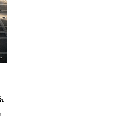
นหา
SHARE
TWEET
LINE
EMAIL
ั่น
า