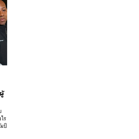
ู้
นหา
SHARE
TWEET
LINE
EMAIL
บ
งไร
ัมป์