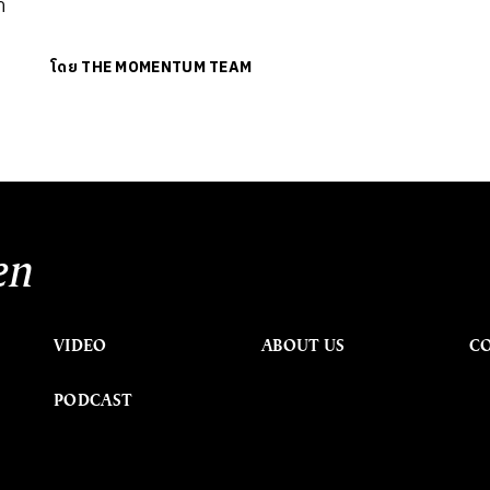
า
โดย
THE MOMENTUM TEAM
en
VIDEO
ABOUT US
C
PODCAST