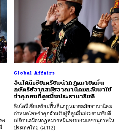
Global Affairs
อินโดนีเซียเตรียมนำกฎหมายหมิ่น
กษัตริย์จากสมัยอาณานิคมกลับมาใช้
จำคุกคนที่ดูหมิ่นประธานาธิบดี
นหา
อินโดนีเซียเตรียมฟื้นคืนกฎหมายสมัยอาณานิคม
SHARE
TWEET
LINE
EMAIL
กำหนดโทษจำคุกสำหรับผู้ที่ดูหมิ่นประธานาธิบดี
้อง
เปรียบเสมือนกฎหมายหมิ่นพระบรมเดชานุภาพใน
ี
ประเทศไทย (ม.112)