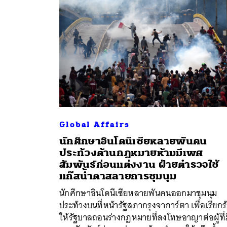
Global Affairs
นักศึกษาอินโดนีเซียหลายพันคน
ประท้วงต้านกฎหมายห้ามมีเพศ
สัมพันธ์ก่อนแต่งงาน ฝ่ายตำรวจใช้
ค้
แก๊สน้ำตาสลายการชุมนุม
นักศึกษาอินโดนีเซียหลายพันคนออกมาชุมนุม
ประท้วงบนที่หน้ารัฐสภากรุงจาการ์ตา เพื่อเรียกร
ให้รัฐบาลถอนร่างกฎหมายที่ลงโทษอาญาต่อผู้ที่ม