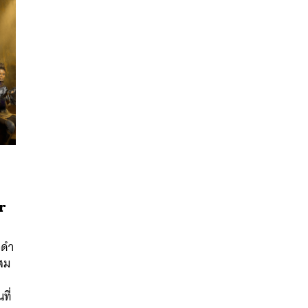
r
นหา
วดำ
SHARE
TWEET
LINE
EMAIL
ผสม
ที่