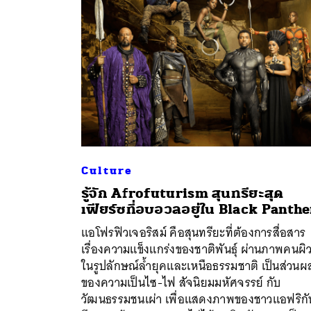
Culture
รู้จัก Afrofuturism สุนทรียะสุด
เฟียร์ซที่อบอวลอยู่ใน Black Panthe
แอโฟรฟิวเจอริสม์ คือสุนทรียะที่ต้องการสื่อสาร
ค้
เรื่องความแข็งแกร่งของชาติพันธุ์ ผ่านภาพคนผิ
ในรูปลักษณ์ล้ำยุคและเหนือธรรมชาติ เป็นส่วน
ของความเป็นไซ-ไฟ สัจนิยมมหัศจรรย์ กับ
วัฒนธรรมชนเผ่า เพื่อแสดงภาพของชาวแอฟริกัน