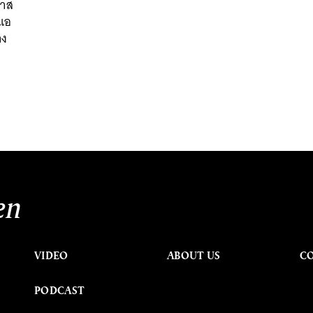
ทาส
้แอ
าง
en
VIDEO
ABOUT US
C
PODCAST