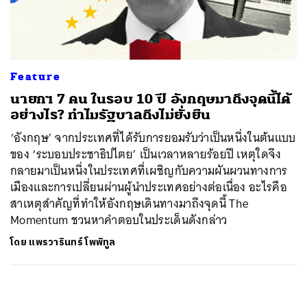
ค้นหา
SHARE
TWEET
LINE
EMAIL
Feature
นายกฯ 7 คน ในรอบ 10 ปี อังกฤษมาถึงจุดนี้ได้
อย่างไร? ทำไมรัฐบาลถึงไม่ยั่งยืน
‘อังกฤษ’ จากประเทศที่ได้รับการยอมรับว่าเป็นหนึ่งในต้นแบบ
ของ ‘ระบอบประชาธิปไตย’ เป็นเวลาหลายร้อยปี เหตุใดจึง
กลายมาเป็นหนึ่งในประเทศที่เผชิญกับความผันผวนทางการ
เมืองและการเปลี่ยนผ่านผู้นำประเทศอย่างต่อเนื่อง อะไรคือ
สาเหตุสำคัญที่ทำให้อังกฤษเดินทางมาถึงจุดนี้ The
Momentum ชวนหาคำตอบในประเด็นดังกล่าว
โดย
แพรวารินทร์ โพพิทูล