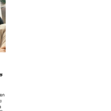
อช
นหา
SHARE
TWEET
LINE
EMAIL
ออก
ุย
ง