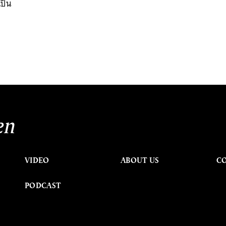
ป็น
en
VIDEO
ABOUT US
C
PODCAST