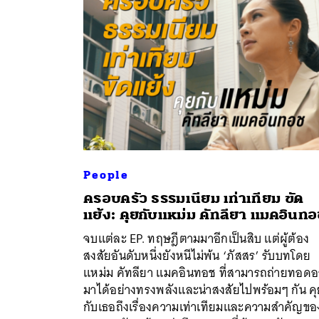
People
ครอบครัว ธรรมเนียม เท่าเทียม ขัด
แย้ง: คุยกับแหม่ม คัทลียา แมคอินท
จบแต่ละ EP. ทฤษฎีตามมาอีกเป็นสิบ แต่ผู้ต้อง
ค้
สงสัยอันดับหนึ่งยังหนีไม่พ้น ‘ภัสสร’ รับบทโดย
แหม่ม คัทลียา แมคอินทอช ที่สามารถถ่ายทอด
มาได้อย่างทรงพลังและน่าสงสัยไปพร้อมๆ กัน ค
กับเธอถึงเรื่องความเท่าเทียมและความสำคัญขอ