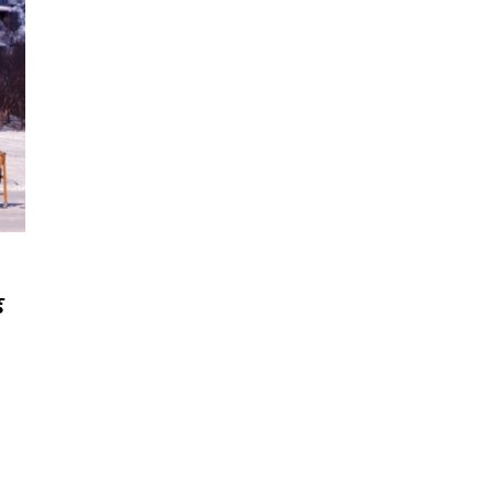
์
นหา
SHARE
TWEET
LINE
EMAIL