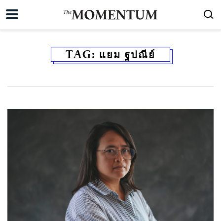
TAG:
แยม ฐปณีย์