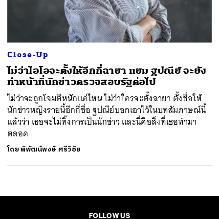
ค้นหา
SHARE
TWEET
LINE
EMAIL
Close-Up
ไม่ว่าไอโอจะตั้งให้อีกกี่ฉายา แยม ฐปณีย์ จะยัง
ทำหน้าที่นักข่าวตรวจสอบรัฐต่อไป
ไม่ว่าจะถูกโจมตีหนักแค่ไหน ไม่ว่าใครจะตั้งฉายา ตั้งชื่อให้
นักข่าวหญิงรายนี้อีกกี่ชื่อ ฐปณีย์บอกเอาไว้ในบทสัมภาษณ์นี้
แล้วว่า เธอจะไม่ทิ้งการเป็นนักข่าว และนี่คือสิ่งที่เธอทำมา
ตลอด
โดย
พิพัฒน์พงษ์ ศรีวิชัย
FOLLOW US