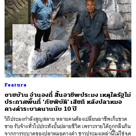
ค้นหา
SHARE
TWEET
LINE
EMAIL
Feature
ขายบ้าน จำนองที่ สิ้นอาชีพประมง เหตุใดรัฐไม่
ประกาศพื้นที่ ‘ภัยพิบัติ’ เสียที หลังปลาหมอ
คางดำระบาดนานนับ 10 ปี
วิถีประมงกำลังสูญสลาย หลายคนต้องเปลี่ยนอาชีพเก็บขวด
ขาย รับจ้างทั่วไปประทังบั้นปลายชีวิต เพราะรายได้ถูกกลืนกิน
จากการระบาดของปลาหมอคางดำ ชาวประมงเหล่านี้ไม่ใช่จุด