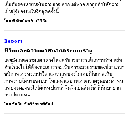
เริ่มต้นของหายนะในสายธาร หากแต่พวกเขาถูกทำให้กลาย
เป็นผู้รับกรรมในวิกฤตครั้งนี้
โดย
พิพัฒน์พงษ์ ศรีวิชัย
Report
ชีวิตและความตายของกระเบนราหู
เคยสังเกตความแตกต่างไหมครับ เวลาเราเห็นภาพถ่าย หรือ
ดำน้ำลงไปใต้ท้องทะเล เราจะเห็นความสวยงามของปลานานา
ชนิด เพราะทะเลน้ำใส แต่เราแทบจะไม่เคยมีโอกาสเห็น
ภาพถ่ายใต้น้ำของปลาในแม่น้ำเลย เพราะความขุ่นของน้ำ จน
แทบจะมองอะไรไม่เห็น ปลาน้ำจืดจึงเป็นสัตว์น้ำที่ศึกษายาก
กว่าปลาทะเล...
โดย
วันชัย ตันติวิทยาพิทักษ์