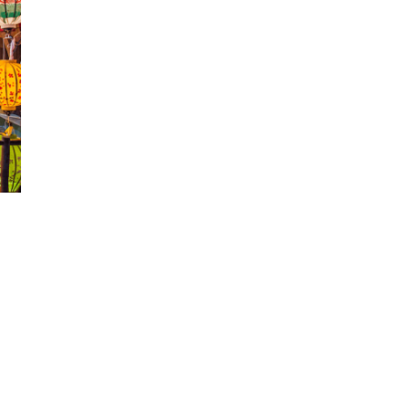
นหา
SHARE
TWEET
LINE
EMAIL