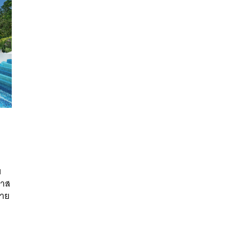
บ
นหา
กาส
SHARE
TWEET
LINE
EMAIL
ลาย