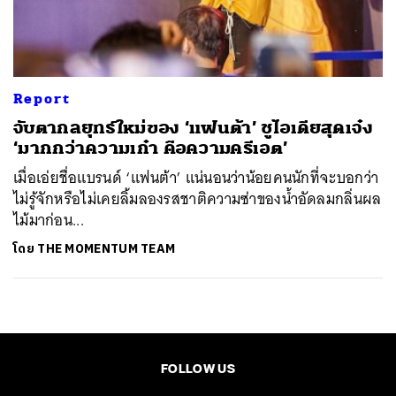
ค้นหา
SHARE
TWEET
LINE
EMAIL
Report
จับตากลยุทธ์ใหม่ของ ‘แฟนต้า’ ชูไอเดียสุดเจ๋ง
‘มากกว่าความเก๋า คือความครีเอต’
เมื่อเอ่ยชื่อแบรนด์ ‘แฟนต้า’ แน่นอนว่าน้อยคนนักที่จะบอกว่า
ไม่รู้จักหรือไม่เคยลิ้มลองรสชาติความซ่าของน้ำอัดลมกลิ่นผล
ไม้มาก่อน...
โดย
THE MOMENTUM TEAM
FOLLOW US