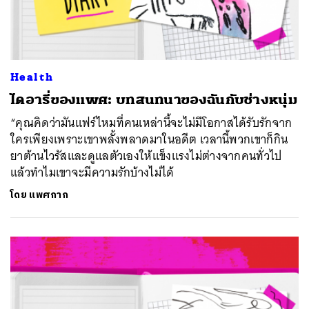
Health
ไดอารี่ของแพศ: บทสนทนาของฉันกับช่างหนุ่ม
“คุณคิดว่ามันแฟร์ไหมที่คนเหล่านี้จะไม่มีโอกาสได้รับรักจาก
ใครเพียงเพราะเขาพลั้งพลาดมาในอดีต เวลานี้พวกเขาก็กิน
ยาต้านไวรัสและดูแลตัวเองให้แข็งแรงไม่ต่างจากคนทั่วไป
แล้วทำไมเขาจะมีความรักบ้างไม่ได้
โดย
แพศกาก
ค้นหา
SHARE
TWEET
LINE
EMAIL