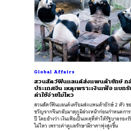
Global Affairs
สวนสัตว์ฟินแลนด์ส่งแพนด้ายักษ์ กล
ประเทศจีน เหตุเพราะเงินเฟ้อ แบกรั
ค้
ค่าใช้จ่ายไม่ไหว
สวนสัตว์ฟินแลนด์เตรียมส่งแพนด้ายักษ์ 2 ตัว ข
ขวัญจากจีนกลับมาตุภูมิล่วงหน้าก่อนกำหนดการ
ปี โดยอ้างว่า เงินเฟ้อเป็นเหตุที่ทำให้รัฐบาลรองรั
ไม่ไหว เพราะค่าดูแลรักษามีราคาพุ่งสูงขึ้น