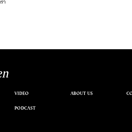
ตรา
en
VIDEO
ABOUT US
C
PODCAST