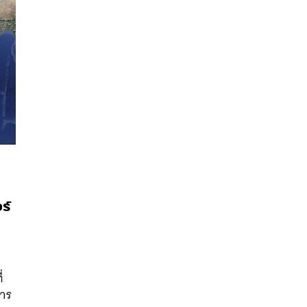
ร์
นหา
SHARE
TWEET
LINE
EMAIL
่
การ