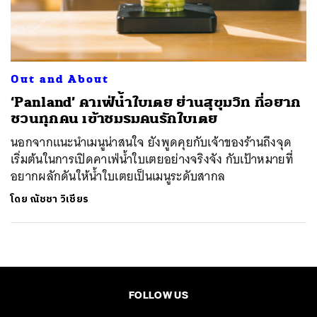
ค้นหา
SHARE
TWEET
LINE
EMAIL
Out and About
‘Panland’ คาเฟ่น้ำใบเตย ย่านสุขุมวิท ที่อยาก
ชวนทุกคน เข้าชมรมคนรักใบเตย
นอกจากแนะนำเมนูน่าสนใจ ยังพูดคุยกับเจ้าของร้านถึงจุด
เริ่มต้นในการเปิดคาเฟ่น้ำใบเตยอย่างจริงจัง กับเป้าหมายที่
อยากผลักดันให้น้ำใบเตยเป็นเมนูระดับสากล
โดย
ณัชชา วิเชียร
FOLLOW US