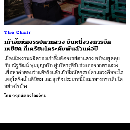
ค้นหา
SHARE
TWEET
LINE
EMAIL
The Chair
เก้าอี้มหัศจรรย์ตาแสวง ยืนหนึ่งวงการยืด
เหยียด ที่เตรียมโตระดับพันล้านต่อปี
เยือนโรงงานผลิตของเก้าอี้มหัศจรรย์ตาแสวง พร้อมพูดคุย
กับ ณัฐวัฒน์ พุ่มบุญทริก ผู้บริหารที่รับช่วงต่อจากตาแสวง
เพื่อหาคำตอบว่าแท้จริงแล้วเก้าอี้มหัศจรรย์ตาแสวงคืออะไร
เหตุใดจึงเป็นที่นิยม และธุรกิจประเภทนี้มีแนวทางการเติบโต
อย่างไรบ้าง
โดย
กฤตนัย จงไกรจักร