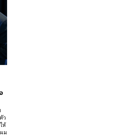
จจ
นหา
SHARE
TWEET
LINE
EMAIL
บ
ตัว
ให้
น ผม