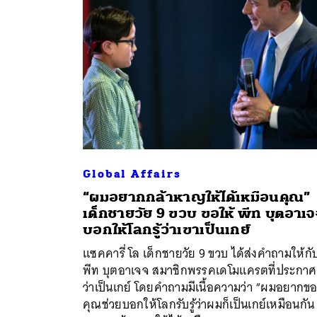
Global Affairs
“ผมอยากกล้าหาญให้ได้เหมือนคุณ”
เด็กชายวัย 9 ขวบ ขอให้ พีท บุตอาเ
ค้
บอกให้โลกรู้ว่าเขาเป็นเกย์
แซคคารี่ โล เด็กชายวัย 9 ขวบ ได้ส่งคำถามให้กั
พีท บุตอาเจจ สมาชิกพรรคเดโมแครตที่ประกาศ
ว่าเป็นเกย์ โดยคำถามมีเนื้อความว่า “ผมอยากขอ
คุณช่วยบอกให้โลกรับรู้ว่าผมก็เป็นเกย์เหมือนกั