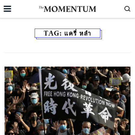
TAG:
แครี่ หลำ