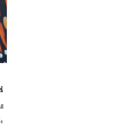
นหา
ี่
SHARE
TWEET
LINE
EMAIL
ตี
้ง