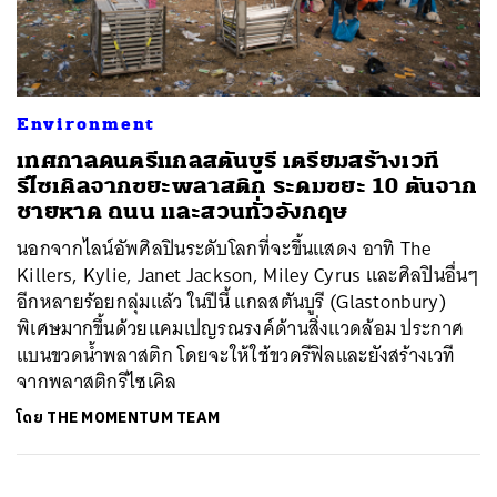
ค้นหา
Environment
SHARE
TWEET
LINE
EMAIL
เทศกาลดนตรีแกลสตันบูรี เตรียมสร้างเวที
รีไซเคิลจากขยะพลาสติก ระดมขยะ 10 ตันจาก
ชายหาด ถนน และสวนทั่วอังกฤษ
นอกจากไลน์อัพศิลปินระดับโลกที่จะขึ้นแสดง อาทิ The
Killers, Kylie, Janet Jackson, Miley Cyrus และศิลปินอื่นๆ
อีกหลายร้อยกลุ่มแล้ว ในปีนี้ แกลสตันบูรี (Glastonbury)
พิเศษมากขึ้นด้วยแคมเปญรณรงค์ด้านสิ่งแวดล้อม ประกาศ
แบนขวดน้ำพลาสติก โดยจะให้ใช้ขวดรีฟิลและยังสร้างเวที
จากพลาสติกรีไซเคิล
โดย
THE MOMENTUM TEAM