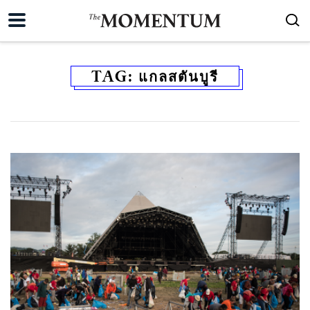
TAG:
แกลสตันบูรี