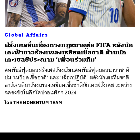
ค้นหา
SHARE
TWEET
LINE
EMAIL
Global Affairs
ฝรั่งเศสยื่นเรื่องทางกฎหมายต่อ FIFA หลังนัก
เตะฟ้าขาวร้องเพลงเหยียดเชื้อชาติ ด้านนัก
เตะเชลซีประณาม ‘เพื่อนร่วมทีม’
สหพันธ์ฟุตบอลฝรั่งเศสร้องเรียนสหพันธ์ฟุตบอลนานาชาติ
ปม ‘เหยียดเชื้อชาติ’ และ ‘เลือกปฏิบัติ’ หลังนักเตะทีมชาติ
อาร์เจนตินาร้องเพลงเหยียดเชื้อชาตินักเตะฝรั่งเศส ระหว่าง
ฉลองชัยในศึกโคปาอเมริกา 2024
โดย
THE MOMENTUM TEAM