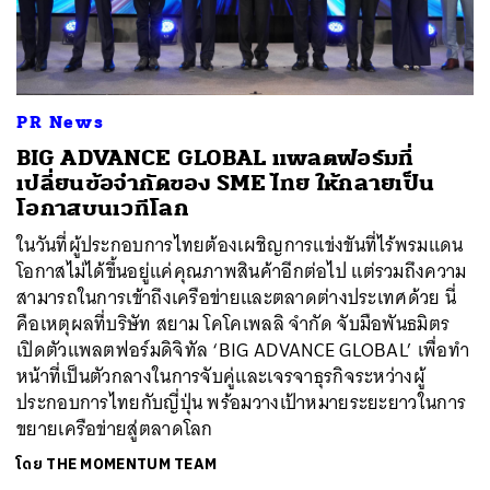
ค้นหา
PR News
SHARE
TWEET
LINE
EMAIL
BIG ADVANCE GLOBAL แพลตฟอร์มที่
เปลี่ยนข้อจำกัดของ SME ไทย ให้กลายเป็น
โอกาสบนเวทีโลก
ในวันที่ผู้ประกอบการไทยต้องเผชิญการแข่งขันที่ไร้พรมแดน
โอกาสไม่ได้ขึ้นอยู่แค่คุณภาพสินค้าอีกต่อไป แต่รวมถึงความ
สามารถในการเข้าถึงเครือข่ายและตลาดต่างประเทศด้วย นี่
คือเหตุผลที่บริษัท สยาม โคโคเพลลิ จำกัด จับมือพันธมิตร
เปิดตัวแพลตฟอร์มดิจิทัล ‘BIG ADVANCE GLOBAL’ เพื่อทำ
หน้าที่เป็นตัวกลางในการจับคู่และเจรจาธุรกิจระหว่างผู้
ประกอบการไทยกับญี่ปุ่น พร้อมวางเป้าหมายระยะยาวในการ
ขยายเครือข่ายสู่ตลาดโลก
โดย
THE MOMENTUM TEAM