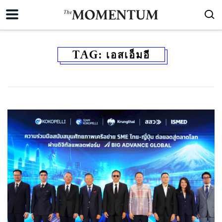
TAG:
เอสเอ็มอี