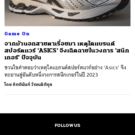
ค้นหา
SHARE
TWEET
LINE
EMAIL
Game On
จากม้านอกสายตาเรื่อยมา เหตุใดแบรนด์
สปอร์ตแวร์ ‘ASICS’ จึงเฉิดฉายในวงการ ‘สนีก
เกอร์’ ปัจจุบัน
ชวนไขคำตอบว่าเหตุใดแบรนด์สปอร์ตแวร์อย่าง ‘Asics’ จึง
ทะยานสู่อันดับหนึ่งวงการสนีกเกอร์ในปี 2023
โดย
กิตตินันท์ วัฒนธิติกุล
FOLLOW US