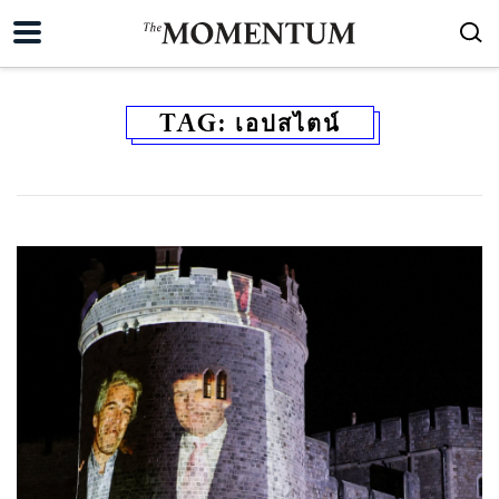
TAG:
เอปสไตน์