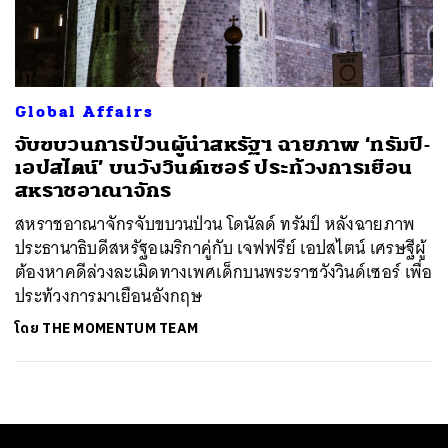
ค้นหา
SHARE
TWEET
LINE
EMAIL
Global Affairs
จับขบวนการป่วนผู้นำสหรัฐฯ ฉายภาพ ‘ทรัมป์-
เอปสไตน์’ บนวังวินด์เซอร์ ประท้วงการเยือน
สหราชอาณาจักร
สหราชอาณาจักรจับขบวนป่วน โดนัลด์ ทรัมป์ หลังฉายภาพ
ประธานาธิบดีสหรัฐอเมริกาคู่กับ เจฟฟรีย์ เอปสไตน์ เศรษฐีผู้
ต้องหาคดีล่วงละเมิดทางเพศเด็กบนพระราชวังวินด์เซอร์ เพื่อ
ประท้วงการมาเยือนอังกฤษ
โดย
THE MOMENTUM TEAM