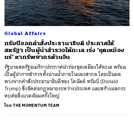
ค้นหา
SHARE
TWEET
LINE
EMAIL
Global Affairs
ทรัมป์ออกคำสั่งประธานาธิบดี ประกาศให้
สหรัฐฯ เป็นผู้นำสำรวจใต้ทะเล เร่ง ‘ขุดเหมือง
แร่’ หาทรัพยากรต้านจีน
รัฐบาลสหรัฐอเมริกาประกาศนำร่องขุดเหมืองใต้ทะเล พร้อม
เป็นผู้นำการสำรวจทั้งน่านน้ำภายในและสากล โดยเป็นผล
พวงจากคำสั่งประธานาธิบดีของ โดนัลด์ ทรัมป์ (Donald
Trump) ซึ่งขัดต่อกฎหมายระหว่างประเทศ และสร้างผลกระ
ทบต่อสิ่งแวดล้อมครั้งใหญ่
โดย
THE MOMENTUM TEAM