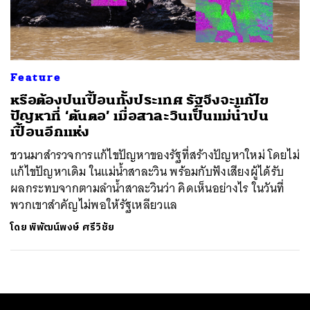
ค้นหา
SHARE
TWEET
LINE
EMAIL
Feature
หรือต้องปนเปื้อนทั้งประเทศ รัฐจึงจะแก้ไข
ปัญหาที่ ‘ต้นตอ’ เมื่อสาละวินเป็นแม่น้ำปน
เปื้อนอีกแห่ง
ชวนมาสำรวจการแก้ไขปัญหาของรัฐที่สร้างปัญหาใหม่ โดยไม่
แก้ไขปัญหาเดิม ในแม่น้ำสาละวิน พร้อมกับฟังเสียงผู้ได้รับ
ผลกระทบจากตามลำน้ำสาละวินว่า คิดเห็นอย่างไร ในวันที่
พวกเขาสำคัญไม่พอให้รัฐเหลียวแล
โดย
พิพัฒน์พงษ์ ศรีวิชัย